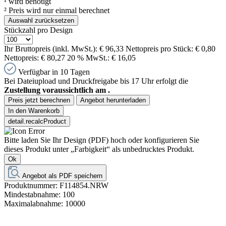
¹
wird benötigt
²
Preis wird nur einmal berechnet
Auswahl zurücksetzen
Stückzahl pro Design
Ihr Bruttopreis (inkl. MwSt.):
€ 96,33
Nettopreis pro Stück:
€ 0,80
Nettopreis:
€ 80,27
20 % MwSt.:
€ 16,05
Verfügbar in 10 Tagen
Bei Dateiupload und Druckfreigabe bis 17 Uhr erfolgt die
Zustellung voraussichtlich am
.
Preis jetzt berechnen
Angebot herunterladen
In den Warenkorb
detail.recalcProduct
Bitte laden Sie Ihr Design (PDF) hoch oder konfigurieren Sie
dieses Produkt unter „Farbigkeit“ als unbedrucktes Produkt.
Ok
Angebot als PDF speichern
Produktnummer:
F114854.NRW
Mindestabnahme:
100
Maximalabnahme:
10000