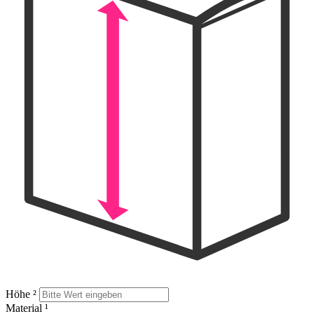
Höhe
²
Material
¹