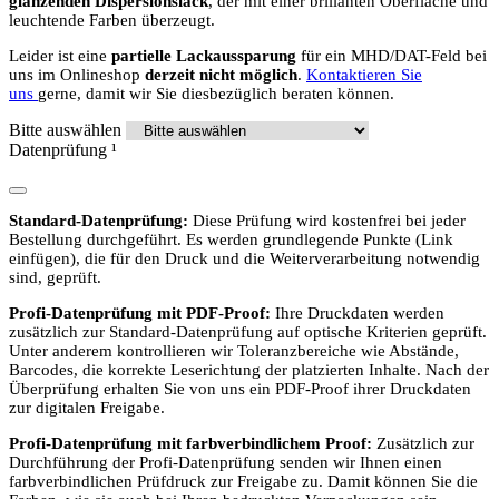
glänzenden Dispersionslack
, der mit einer brillanten Oberfläche und
leuchtende Farben überzeugt.
Leider ist eine
partielle Lackaussparung
für ein MHD/DAT-Feld bei
uns im Onlineshop
derzeit nicht möglich
.
Kontaktieren Sie
uns
gerne, damit wir Sie diesbezüglich beraten können.
Bitte auswählen
Datenprüfung
¹
Standard-Datenprüfung:
Diese Prüfung wird kostenfrei bei jeder
Bestellung durchgeführt. Es werden grundlegende Punkte (Link
einfügen), die für den Druck und die Weiterverarbeitung notwendig
sind, geprüft.
Profi-Datenprüfung mit PDF-Proof:
Ihre Druckdaten werden
zusätzlich zur Standard-Datenprüfung auf optische Kriterien geprüft.
Unter anderem kontrollieren wir Toleranzbereiche wie Abstände,
Barcodes, die korrekte Leserichtung der platzierten Inhalte. Nach der
Überprüfung erhalten Sie von uns ein PDF-Proof ihrer Druckdaten
zur digitalen Freigabe.
Profi-Datenprüfung mit farbverbindlichem Proof:
Zusätzlich zur
Durchführung der Profi-Datenprüfung senden wir Ihnen einen
farbverbindlichen Prüfdruck zur Freigabe zu. Damit können Sie die