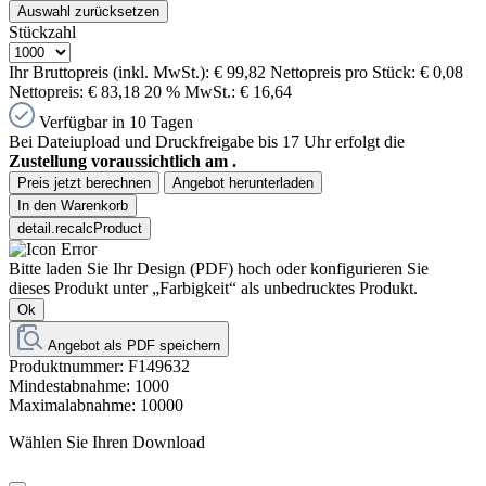
Auswahl zurücksetzen
Stückzahl
Ihr Bruttopreis (inkl. MwSt.):
€ 99,82
Nettopreis pro Stück:
€ 0,08
Nettopreis:
€ 83,18
20 % MwSt.:
€ 16,64
Verfügbar in 10 Tagen
Bei Dateiupload und Druckfreigabe bis 17 Uhr erfolgt die
Zustellung voraussichtlich am
.
Preis jetzt berechnen
Angebot herunterladen
In den Warenkorb
detail.recalcProduct
Bitte laden Sie Ihr Design (PDF) hoch oder konfigurieren Sie
dieses Produkt unter „Farbigkeit“ als unbedrucktes Produkt.
Ok
Angebot als PDF speichern
Produktnummer:
F149632
Mindestabnahme:
1000
Maximalabnahme:
10000
Wählen Sie Ihren Download