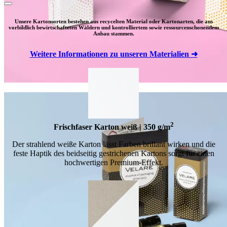
Unsere Kartonsorten bestehen aus recycelten Material oder Kartonarten, die aus
vorbildlich bewirtschafteten Wäldern und kontrolliertem sowie ressourcenschonendem
Anbau stammen.
Weitere Informationen zu unseren Materialien ➜
2
Frischfaser Karton weiß | 350 g/m
Der strahlend weiße Karton lässt Farben brillant wirken und die
feste Haptik des beidseitig gestrichenen Kartons sorgt für einen
hochwertigen Premium-Effekt.