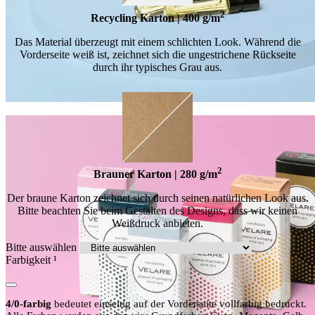
2
Recycling Karton | 400 g/m
Das Material überzeugt mit einem schlichten Look. Während die
Vorderseite weiß ist, zeichnet sich die ungestrichene Rückseite
durch ihr typisches Grau aus.
2
Brauner Karton | 280 g/m
Der braune Karton zeichnet sich durch seinen natürlichen Look aus.
Bitte beachten Sie beim Gestalten des Designs, dass wir keinen
Weißdruck anbieten.
Bitte auswählen
Farbigkeit
¹
4/0-farbig
bedeutet einseitig auf der Vorderseite vollfarbig bedruckt.