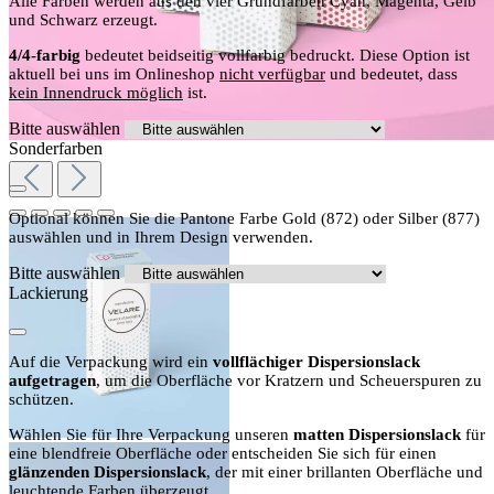
Alle Farben werden aus den vier Grundfarben Cyan, Magenta, Gelb
und Schwarz erzeugt.
4/4-farbig
bedeutet beidseitig vollfarbig bedruckt. Diese Option ist
aktuell bei uns im Onlineshop
nicht verfügbar
und bedeutet, dass
kein Innendruck möglich
ist.
Bitte auswählen
Sonderfarben
Optional können Sie die Pantone Farbe Gold (872) oder Silber (877)
auswählen und in Ihrem Design verwenden.
Bitte auswählen
Lackierung
Auf die Verpackung wird ein
vollflächiger Dispersionslack
aufgetragen
, um die Oberfläche vor Kratzern und Scheuerspuren zu
schützen.
Wählen Sie für Ihre Verpackung unseren
matten Dispersionslack
für
eine blendfreie Oberfläche oder entscheiden Sie sich für einen
glänzenden Dispersionslack
, der mit einer brillanten Oberfläche und
leuchtende Farben überzeugt.