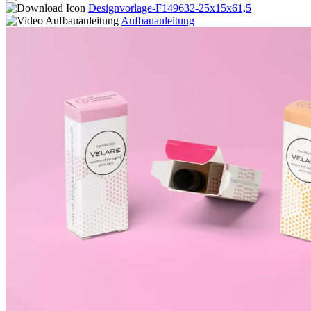
Designvorlage-F149632-25x15x61,5
Aufbauanleitung