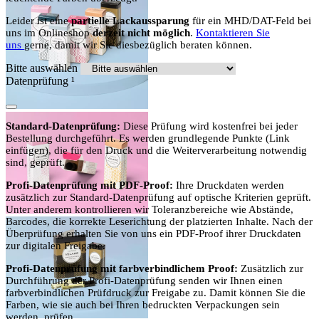
Leider ist eine
partielle Lackaussparung
für ein MHD/DAT-Feld bei
uns im Onlineshop
derzeit nicht möglich
.
Kontaktieren Sie
uns
gerne, damit wir Sie diesbezüglich beraten können.
Bitte auswählen
Datenprüfung
¹
Standard-Datenprüfung:
Diese Prüfung wird kostenfrei bei jeder
Bestellung durchgeführt. Es werden grundlegende Punkte (Link
einfügen), die für den Druck und die Weiterverarbeitung notwendig
sind, geprüft.
Profi-Datenprüfung mit PDF-Proof:
Ihre Druckdaten werden
zusätzlich zur Standard-Datenprüfung auf optische Kriterien geprüft.
Unter anderem kontrollieren wir Toleranzbereiche wie Abstände,
Barcodes, die korrekte Leserichtung der platzierten Inhalte. Nach der
Überprüfung erhalten Sie von uns ein PDF-Proof ihrer Druckdaten
zur digitalen Freigabe.
Profi-Datenprüfung mit farbverbindlichem Proof:
Zusätzlich zur
Durchführung der Profi-Datenprüfung senden wir Ihnen einen
farbverbindlichen Prüfdruck zur Freigabe zu. Damit können Sie die
Farben, wie sie auch bei Ihren bedruckten Verpackungen sein
werden, prüfen .