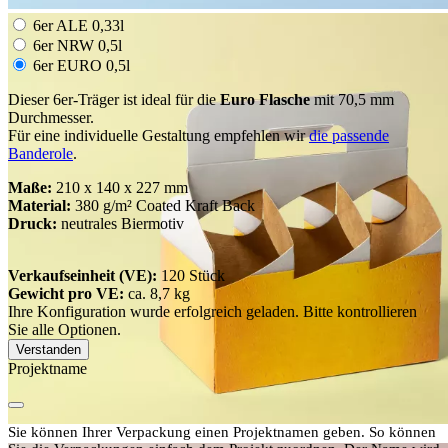
6er ALE 0,33l
6er NRW 0,5l
6er EURO 0,5l
Dieser 6er-Träger ist ideal für die
Euro Flasche
mit 70,5 mm
Durchmesser.
Für eine individuelle Gestaltung empfehlen wir
die passende
Banderole
.
Maße:
210 x 140 x 227 mm
Material:
380 g/m² Coated Kraft Back
Druck:
neutrales Biermotiv
Verkaufseinheit (VE):
120 Stück
Gewicht pro VE:
ca. 8,7 kg
Ihre Konfiguration wurde erfolgreich geladen. Bitte kontrollieren
Sie alle Optionen.
Verstanden
Projektname
Sie können Ihrer Verpackung einen Projektnamen geben. So können