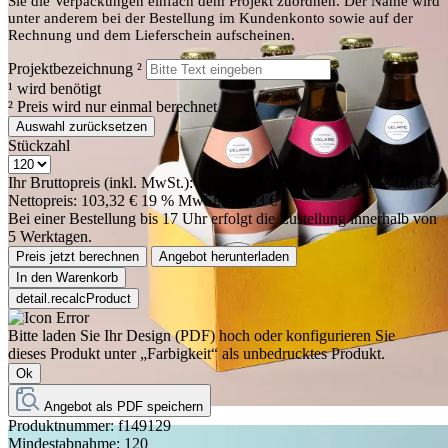
Sie die Verpackungen einfach dem Projekt zuordnen. Der Name wird
unter anderem bei der Bestellung im Kundenkonto sowie auf der
Rechnung und dem Lieferschein aufscheinen.
Projektbezeichnung
²
¹
wird benötigt
²
Preis wird nur einmal berechnet
Auswahl zurücksetzen
Stückzahl
Ihr Bruttopreis (inkl. MwSt.):
122,95 €
Nettopreis pro Stück:
0,86 €
Nettopreis:
103,32 €
19 % MwSt.:
19,63 €
Bei einer Bestellung bis 17 Uhr erfolgt die Zustellung innerhalb von
5 Werktagen.
Preis jetzt berechnen
Angebot herunterladen
In den Warenkorb
detail.recalcProduct
Bitte laden Sie Ihr Design (PDF) hoch oder konfigurieren Sie
dieses Produkt unter „Farbigkeit“ als unbedrucktes Produkt.
Ok
Angebot als PDF speichern
Produktnummer:
f149129
Mindestabnahme:
120