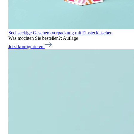
Sechseckige Geschenkverpackung mit Einstecklaschen
Was möchten Sie bestellen?:
Auflage
Jetzt konfigurieren