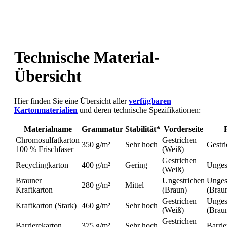
Technische Material-
Übersicht
Hier finden Sie eine Übersicht aller
verfügbaren
Kartonmaterialien
und deren technische Spezifikationen:
Materialname
Grammatur
Stabilität*
Vorderseite
Chromosulfatkarton
Gestrichen
350 g/m²
Sehr hoch
Gestr
100 % Frischfaser
(Weiß)
Gestrichen
Recyclingkarton
400 g/m²
Gering
Unges
(Weiß)
Brauner
Ungestrichen
Unges
280 g/m²
Mittel
Kraftkarton
(Braun)
(Brau
Gestrichen
Unges
Kraftkarton (Stark)
460 g/m²
Sehr hoch
(Weiß)
(Brau
Gestrichen
Barrierekarton
375 g/m²
Sehr hoch
Barri