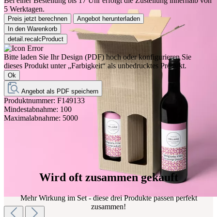
Bei einer Bestellung bis 17 Uhr erfolgt die Zustellung innerhalb von
5 Werktagen.
Preis jetzt berechnen
Angebot herunterladen
In den Warenkorb
detail.recalcProduct
Bitte laden Sie Ihr Design (PDF) hoch oder konfigurieren Sie
dieses Produkt unter „Farbigkeit“ als unbedrucktes Produkt.
Ok
Angebot als PDF speichern
Produktnummer:
F149133
Mindestabnahme:
100
Maximalabnahme:
5000
Wird oft zusammen gekauft
Mehr Wirkung im Set - diese drei Produkte passen perfekt
zusammen!