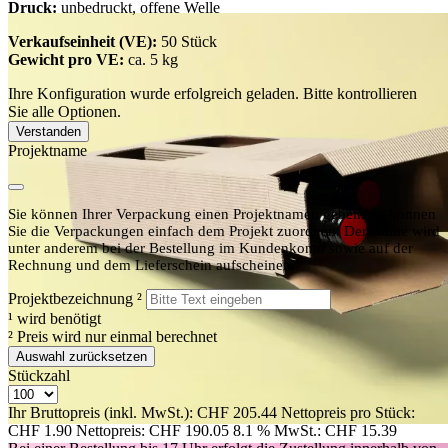
Druck:
unbedruckt, offene Welle
Verkaufseinheit (VE):
50 Stück
Gewicht pro VE:
ca. 5 kg
Ihre Konfiguration wurde erfolgreich geladen. Bitte kontrollieren
Sie alle Optionen.
Verstanden
Projektname
Sie können Ihrer Verpackung einen Projektnamen geben. So können
Sie die Verpackungen einfach dem Projekt zuordnen. Der Name wird
unter anderem bei der Bestellung im Kundenkonto sowie auf der
Rechnung und dem Lieferschein aufscheinen.
Projektbezeichnung
²
¹
wird benötigt
²
Preis wird nur einmal berechnet
Auswahl zurücksetzen
Stückzahl
Ihr Bruttopreis (inkl. MwSt.):
CHF 205.44
Nettopreis pro Stück:
CHF 1.90
Nettopreis:
CHF 190.05
8.1 % MwSt.:
CHF 15.39